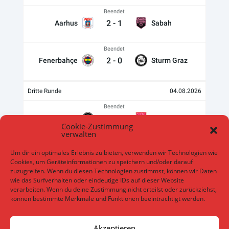
Beendet
2
-
1
Aarhus
Sabah
Beendet
2
-
0
Fenerbahçe
Sturm Graz
Dritte Runde
04.08.2026
Beendet
2
-
1
Sparta Praha
Lyon
Cookie-Zustimmung
verwalten
Beendet
Um dir ein optimales Erlebnis zu bieten, verwenden wir Technologien wie
0
-
0
Olympiacos
N.E.C.
Cookies, um Geräteinformationen zu speichern und/oder darauf
zuzugreifen. Wenn du diesen Technologien zustimmst, können wir Daten
wie das Surfverhalten oder eindeutige IDs auf dieser Website
Beendet
verarbeiten. Wenn du deine Zustimmung nicht erteilst oder zurückziehst,
3
-
3
St. Gilloise
Bodo Glimt
können bestimmte Merkmale und Funktionen beeinträchtigt werden.
Beendet
Akzeptieren