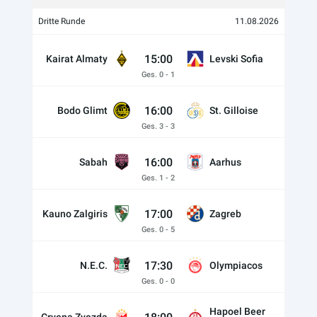
Dritte Runde
11.08.2026
15:00
Kairat Almaty
Levski Sofia
Ges. 0 - 1
16:00
Bodo Glimt
St. Gilloise
Ges. 3 - 3
16:00
Sabah
Aarhus
Ges. 1 - 2
17:00
Kauno Zalgiris
Zagreb
Ges. 0 - 5
17:30
N.E.C.
Olympiacos
Ges. 0 - 0
Hapoel Beer