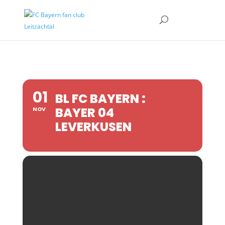
01
BL FC BAYERN :
BAYER 04
NOV
LEVERKUSEN