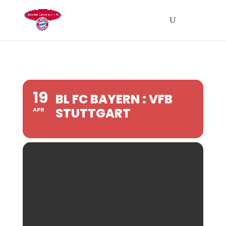
19
BL FC BAYERN : VFB
STUTTGART
APR