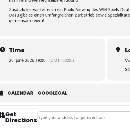
mit ihrem unverwechselbaren Sound.
Zusätzlich erwartet euch ein Public Viewing des WM-Spiels Deut
Dazu gibt es einen umfangreichen Barbetrieb sowie Spezialitäte
gemeinsam feiern!
Time
L
20. june 2026 19:00
(GMT+02:00)
Vo
Sc
CALENDAR
GOOGLECAL
Get
Address - FCWC-RW: Oktoberfestparty []
Directions