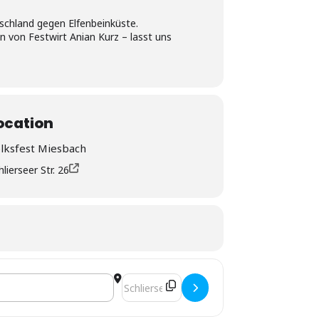
schland gegen Elfenbeinküste.
n von Festwirt Anian Kurz – lasst uns
ocation
lksfest Miesbach
hlierseer Str. 26
Destination Address - FCWC-RW: Oktoberfe