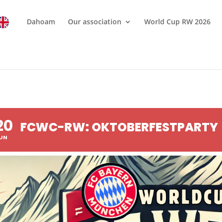
Dahoam
Our association
World Cup RW 2026
20
FCWC-RW: OKTOBERFESTPARTY
UN