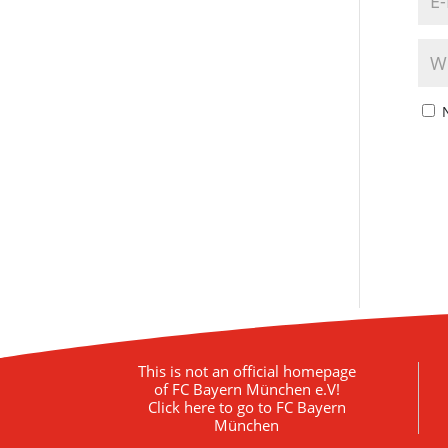
This is not an official homepage
of FC Bayern München e.V!
Click here to go to FC Bayern
München