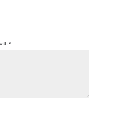
 with
*