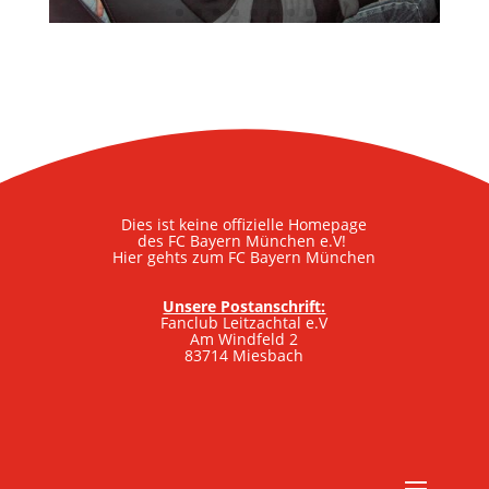
Dies ist keine offizielle Homepage
des FC Bayern München e.V!
Hier gehts zum FC Bayern München
Unsere Postanschrift:
Fanclub Leitzachtal e.V
Am Windfeld 2
83714 Miesbach