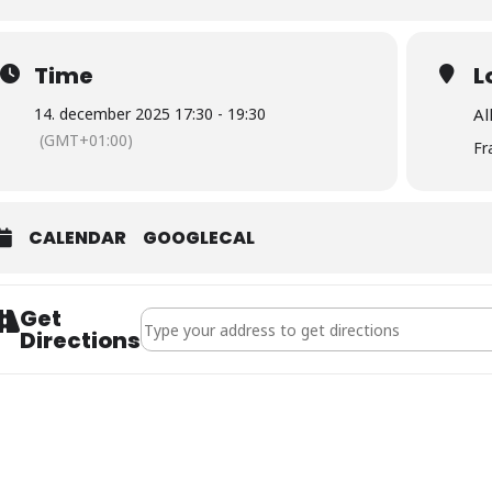
Time
L
14. december 2025 17:30 - 19:30
Al
(GMT+01:00)
Fr
CALENDAR
GOOGLECAL
Get
Address - BL FC Bayern : FSV Mainz 05 []
Directions