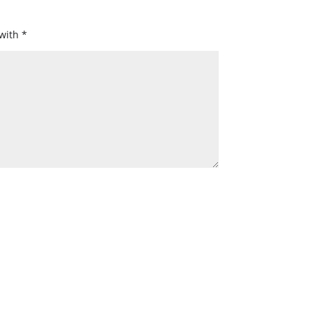
 with
*