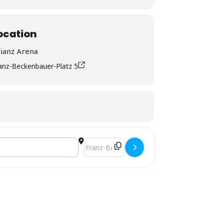
ocation
lianz Arena
anz-Beckenbauer-Platz 5
Destination Address - BL FC Bayern : FSV 