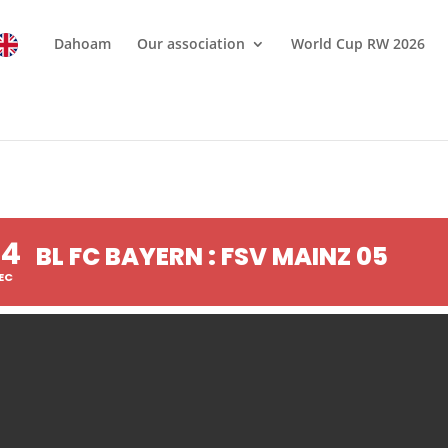
Dahoam
Our association
World Cup RW 2026
14
BL FC BAYERN : FSV MAINZ 05
EC