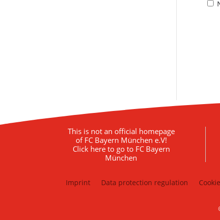
This is not an official homepage
of FC Bayern München e.V!
Click here to go to FC Bayern
München
Imprint
Data protection regulation
Cookie