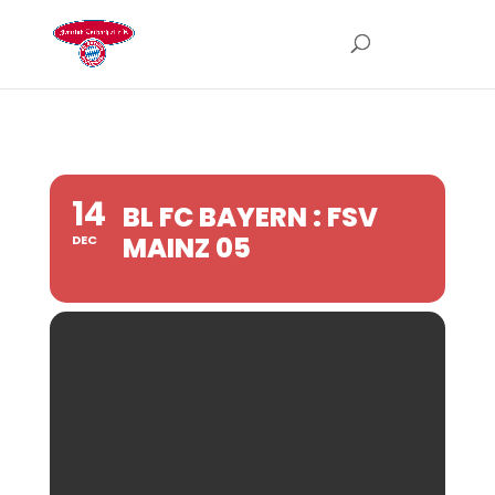
14
BL FC BAYERN : FSV
MAINZ 05
DEC