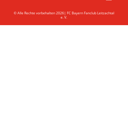
© Alle Rechte vorbehalten 2026| FC Bayern Fanclub Leitzachtal
e. V.