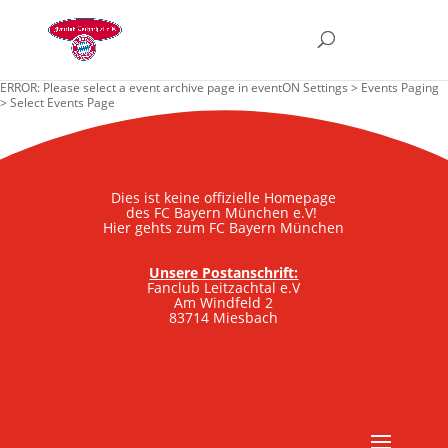
ERROR: Please select a event archive page in eventON Settings > Events Paging
> Select Events Page
Dies ist keine offizielle Homepage
des FC Bayern München e.V!
Hier gehts zum FC Bayern München
Unsere Postanschrift:
Fanclub Leitzachtal e.V
Am Windfeld 2
83714 Miesbach