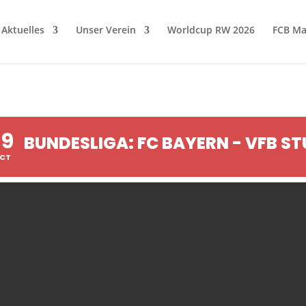
Aktuelles
Unser Verein
Worldcup RW 2026
FCB Ma
19
BUNDESLIGA: FC BAYERN - VFB S
CT