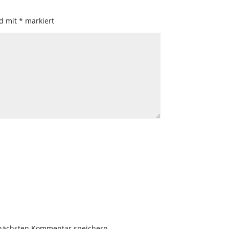
nd mit
*
markiert
 nächsten Kommentar speichern.