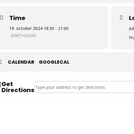
Time
L
19. october 2024 18:30 - 21:00
Al
(GMT+02:00)
Fr
CALENDAR
GOOGLECAL
Get
Address - Bundesliga: FC Bayern - VFB Stuttgart []
Directions