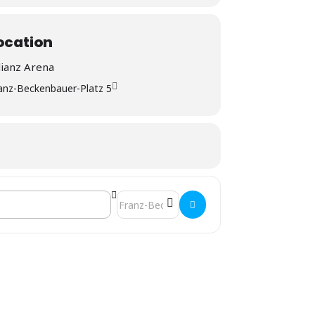
ocation
lianz Arena
anz-Beckenbauer-Platz 5
Destination Address - Bundesliga: FC Bayer