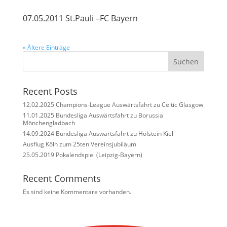
07.05.2011 St.Pauli –FC Bayern
« Ältere Einträge
Suchen
Recent Posts
12.02.2025 Champions-League Auswärtsfahrt zu Celtic Glasgow
11.01.2025 Bundesliga Auswärtsfahrt zu Borussia
Mönchengladbach
14.09.2024 Bundesliga Auswärtsfahrt zu Holstein Kiel
Ausflug Köln zum 25ten Vereinsjubiläum
25.05.2019 Pokalendspiel (Leipzig-Bayern)
Recent Comments
Es sind keine Kommentare vorhanden.